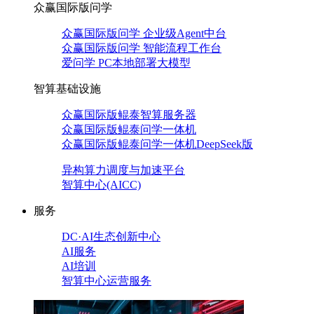
众赢国际版问学
众赢国际版问学 企业级Agent中台
众赢国际版问学 智能流程工作台
爱问学 PC本地部署大模型
智算基础设施
众赢国际版鲲泰智算服务器
众赢国际版鲲泰问学一体机
众赢国际版鲲泰问学一体机DeepSeek版
异构算力调度与加速平台
智算中心(AICC)
服务
DC·AI生态创新中心
AI服务
AI培训
智算中心运营服务