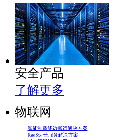
安全产品
了解更多
物联网
智能制造线边搬运解决方案
RaaS运营服务解决方案