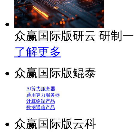
众赢国际版研云 研制
了解更多
众赢国际版鲲泰
AI算力服务器
通用算力服务器
计算终端产品
数据通信产品
众赢国际版云科