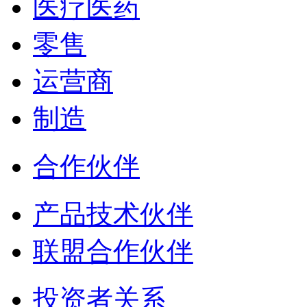
医疗医药
零售
运营商
制造
合作伙伴
产品技术伙伴
联盟合作伙伴
投资者关系