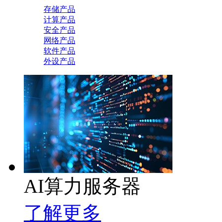
存储产品
计算产品
安全产品
网络产品
软件产品
外设产品
AI算力服务器
了解更多