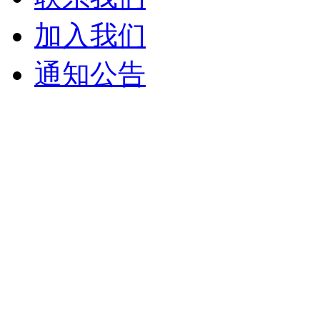
加入我们
通知公告