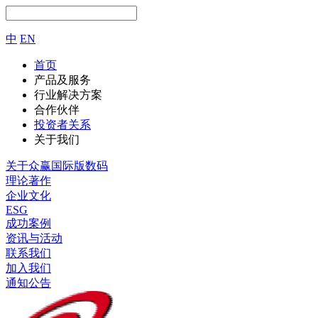
中
EN
首页
产品及服务
行业解决方案
合作伙伴
投资者关系
关于我们
关于众赢国际版数码
理论著作
企业文化
ESG
成功案例
资讯与活动
联系我们
加入我们
通知公告